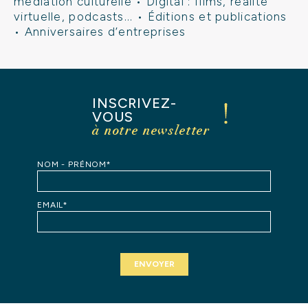
médiation culturelle
•
Digital : films, réalité
virtuelle, podcasts...
•
Éditions et publications
•
Anniversaires d’entreprises
INSCRIVEZ-
VOUS
à notre newsletter
NOM - PRÉNOM*
EMAIL*