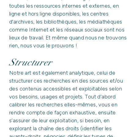
toutes les ressources internes et externes, en
ligne et hors ligne disponibles, les centres
d’archives, les bibliothèques, les médiathèques
comme Internet et les réseaux sociaux sont nos
ACCUEIL
lieux de travail. Et même quand nous ne trouvons
rien, nous vous le prouvons !
QUI
sommes-nous
Structurer
?
Notre art est également analytique, celui de
structurer ces recherches en des sources et/ou
NOS
des contenus accessibles et exploitables selon
EXPERTISES
vos besoins, usages et projets. Tout d’abord
calibrer les recherches elles-mêmes, vous en
NOS
rendre compte de façon exhaustive, ensuite
RÉFÉRENCES
s’assurer de leur exploitation, si besoin, en
explorant la chaîne des droits (identifier les
NOS
ayants-droits, négocier, définir les types de