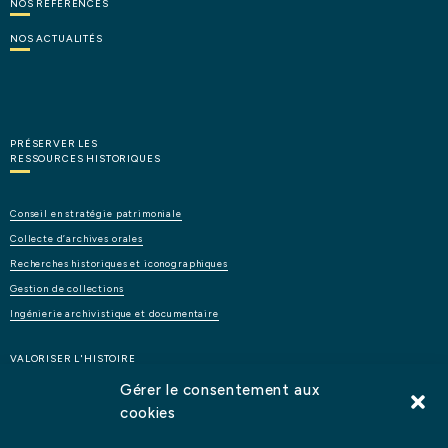
NOS
RÉFÉRENCES
NOS
ACTUALITÉS
PRÉSERVER LES
RESSOURCES HISTORIQUES
Conseil
en
stratégie
patrimoniale
Collecte
d’archives
orales
Recherches
historiques
et
iconographiques
Gestion
de
collections
Ingénierie
archivistique
et
documentaire
VALORISER L'HISTOIRE
Gérer le consentement aux
cookies
Étude
d’opportunité
et
de
faisabilité
d’un
lieu
patrimonial
Éditions
et
publications