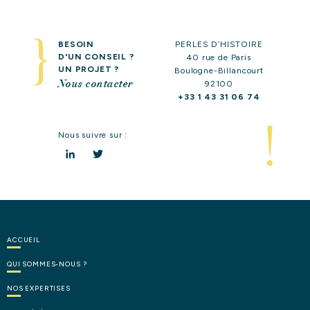
BESOIN
PERLES D’HISTOIRE
D'UN CONSEIL ?
40 rue de Paris
UN PROJET ?
Boulogne-Billancourt
Nous contacter
92100
+33 1 43 31 06 74
Nous suivre sur :
LinkedIn
Twitter
ACCUEIL
QUI
SOMMES-NOUS
?
NOS
EXPERTISES