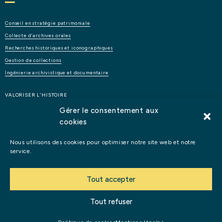
Conseil
en
stratégie
patrimoniale
Collecte
d’archives
orales
Recherches
historiques
et
iconographiques
Gestion
de
collections
Ingénierie
archivistique
et
documentaire
VALORISER L'HISTOIRE
Gérer le consentement aux
cookies
Étude
d’opportunité
et
de
faisabilité
d’un
lieu
patrimonial
Éditions
et
publications
Nous utilisons des cookies pour optimiser notre site web et notre
Digital
:
films,
réalité
virtuelle,
podcasts…
service.
Muséographie,
expositions
et
médiation
culturelle
Anniversaires
d’entreprises
Tout accepter
Mentions légales
Tout refuser
©2026 Perles d'Histoire