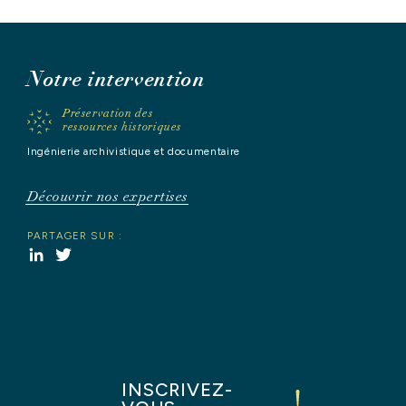
NOS
RÉFÉRENCES
Notre intervention
Préservation des
NOS
ressources historiques
ACTUALITÉS
Ingénierie archivistique et documentaire
CONTACT
Découvrir nos expertises
PARTAGER SUR :
LinkedIn
Twitter
VOIR TOUTES LES RÉFÉRENCES
INSCRIVEZ-