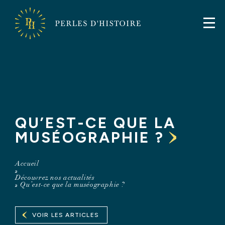
FR
EN
Perles
d'Histoire
Perles
d'Histoire
QU’EST-CE QUE LA
MUSÉOGRAPHIE ?
Accueil
»
Découvrez nos actualités
»
Qu’est-ce que la muséographie ?
VOIR LES ARTICLES