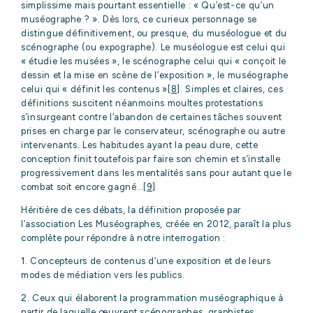
simplissime mais pourtant essentielle : « Qu’est-ce qu’un
muséographe ? ». Dès lors, ce curieux personnage se
distingue définitivement, ou presque, du muséologue et du
scénographe (ou expographe). Le muséologue est celui qui
« étudie les musées », le scénographe celui qui « conçoit le
dessin et la mise en scène de l’exposition », le muséographe
celui qui « définit les contenus »
[8]
. Simples et claires, ces
définitions suscitent néanmoins moultes protestations
s’insurgeant contre l’abandon de certaines tâches souvent
prises en charge par le conservateur, scénographe ou autre
intervenants. Les habitudes ayant la peau dure, cette
conception finit toutefois par faire son chemin et s’installe
progressivement dans les mentalités sans pour autant que le
combat soit encore gagné…
[9]
Héritière de ces débats, la définition proposée par
l’association Les Muséographes, créée en 2012, paraît la plus
complète pour répondre à notre interrogation :
1. Concepteurs de contenus d’une exposition et de leurs
modes de médiation vers les publics.
2. Ceux qui élaborent la programmation muséographique à
partir de laquelle œuvrent scénographes, graphistes,