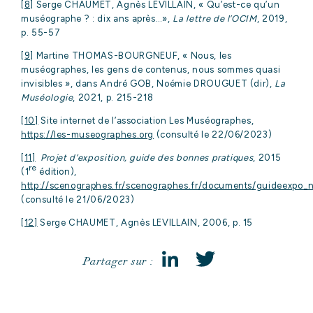
[8]
Serge CHAUMET, Agnès LEVILLAIN, « Qu’est-ce qu’un
muséographe ? : dix ans après…»,
La lettre de l’OCIM
, 2019,
p. 55-57
[9]
Martine THOMAS-BOURGNEUF, « Nous, les
muséographes, les gens de contenus, nous sommes quasi
invisibles », dans André GOB, Noémie DROUGUET (dir),
La
Muséologie
, 2021, p. 215-218
[10]
Site internet de l’association Les Muséographes,
https://les-museographes.org
(consulté le 22/06/2023)
[11]
Projet d’exposition, guide des bonnes pratiques
, 2015
re
(1
édition),
http://scenographes.fr/scenographes.fr/documents/guideexpo_n
(consulté le 21/06/2023)
[12]
Serge CHAUMET, Agnès LEVILLAIN, 2006, p. 15
Partager sur :
LinkedIn
Twitter