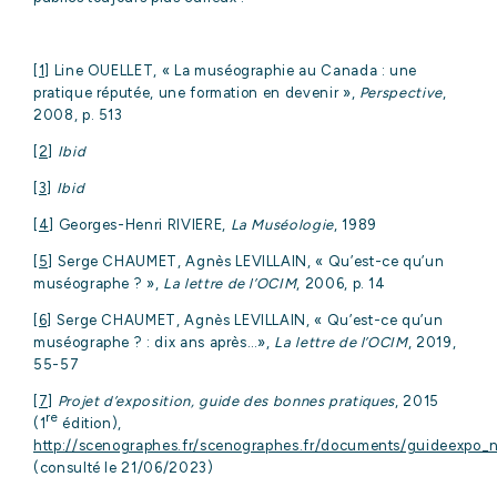
ACTUALITÉS
CONTACT
[1]
Line OUELLET, « La muséographie au Canada : une
pratique réputée, une formation en devenir »,
Perspective
,
2008, p. 513
[2]
Ibid
[3]
Ibid
[4]
Georges-Henri RIVIERE,
La Muséologie
, 1989
[5]
Serge CHAUMET, Agnès LEVILLAIN, « Qu’est-ce qu’un
muséographe ? »,
La lettre de l’OCIM
, 2006, p. 14
[6]
Serge CHAUMET, Agnès LEVILLAIN, « Qu’est-ce qu’un
muséographe ? : dix ans après…»,
La lettre de l’OCIM
, 2019,
55-57
[7]
Projet d’exposition, guide des bonnes pratiques
, 2015
re
(1
édition),
http://scenographes.fr/scenographes.fr/documents/guideexpo_n
(consulté le 21/06/2023)