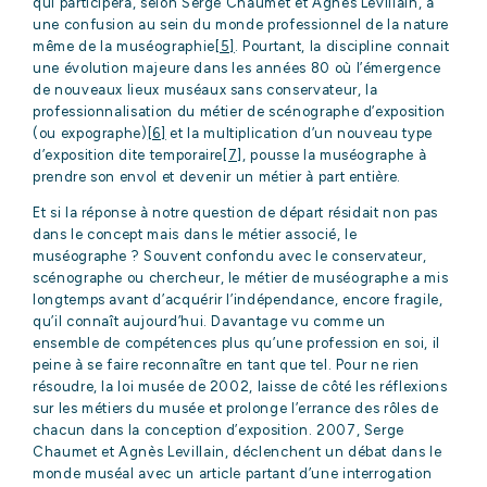
qui participera, selon Serge Chaumet et Agnès Levillain, à
une confusion au sein du monde professionnel de la nature
même de la muséographie
[5]
. Pourtant, la discipline connait
une évolution majeure dans les années 80 où l’émergence
de nouveaux lieux muséaux sans conservateur, la
professionnalisation du métier de scénographe d’exposition
(ou expographe)
[6]
et la multiplication d’un nouveau type
d’exposition dite temporaire
[7]
, pousse la muséographe à
prendre son envol et devenir un métier à part entière.
Et si la réponse à notre question de départ résidait non pas
dans le concept mais dans le métier associé, le
muséographe ? Souvent confondu avec le conservateur,
scénographe ou chercheur, le métier de muséographe a mis
longtemps avant d’acquérir l’indépendance, encore fragile,
qu’il connaît aujourd’hui. Davantage vu comme un
ensemble de compétences plus qu’une profession en soi, il
peine à se faire reconnaître en tant que tel. Pour ne rien
résoudre, la loi musée de 2002, laisse de côté les réflexions
sur les métiers du musée et prolonge l’errance des rôles de
chacun dans la conception d’exposition. 2007, Serge
Chaumet et Agnès Levillain, déclenchent un débat dans le
monde muséal avec un article partant d’une interrogation