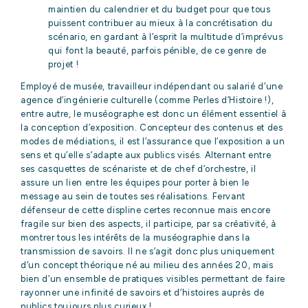
maintien du calendrier et du budget pour que tous
puissent contribuer au mieux à la concrétisation du
scénario, en gardant à l’esprit la multitude d’imprévus
qui font la beauté, parfois pénible, de ce genre de
projet !
ACCUEIL
Employé de musée, travailleur indépendant ou salarié d’une
agence d’ingénierie culturelle (comme Perles d’Histoire !),
QUI
entre autre, le muséographe est donc un élément essentiel à
sommes-nous
la conception d’exposition. Concepteur des contenus et des
?
modes de médiations, il est l’assurance que l’exposition a un
sens et qu’elle s’adapte aux publics visés. Alternant entre
ses casquettes de scénariste et de chef d’orchestre, il
NOS
assure un lien entre les équipes pour porter à bien le
EXPERTISES
message au sein de toutes ses réalisations. Fervant
défenseur de cette displine certes reconnue mais encore
fragile sur bien des aspects, il participe, par sa créativité, à
montrer tous les intérêts de la muséographie dans la
NOS
transmission de savoirs. Il ne s’agit donc plus uniquement
RÉFÉRENCES
d’un concept théorique né au milieu des années 20, mais
bien d’un ensemble de pratiques visibles permettant de faire
rayonner une infinité de savoirs et d’histoires auprès de
NOS
publics toujours plus curieux !