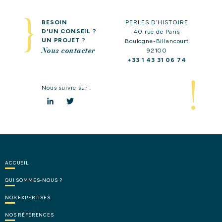
BESOIN
PERLES D’HISTOIRE
D'UN CONSEIL ?
40 rue de Paris
UN PROJET ?
Boulogne-Billancourt
Nous contacter
92100
+33 1 43 31 06 74
Nous suivre sur :
LinkedIn
Twitter
ACCUEIL
QUI
SOMMES-NOUS
?
NOS
EXPERTISES
NOS
RÉFÉRENCES