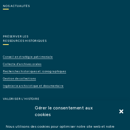
NOS
ACTUALITÉS
PRÉSERVER LES
RESSOURCES HISTORIQUES
Conseil
en
stratégie
patrimoniale
Collecte
d’archives
orales
Recherches
historiques
et
iconographiques
Gestion
de
collections
Ingénierie
archivistique
et
documentaire
VALORISER L'HISTOIRE
Gérer le consentement aux
cookies
Étude
d’opportunité
et
de
faisabilité
d’un
lieu
patrimonial
Éditions
et
publications
Nous utilisons des cookies pour optimiser notre site web et notre
Digital
:
films,
réalité
virtuelle,
podcasts…