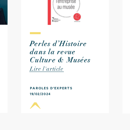
CCUEIL
sommes-nou
UI
Perles d’Histoire
dans la revue
Culture & Musées
NOS
EXPERTISES
Lire l'article
PAROLES D'EXPERTS
19/02/2024
NOS
RÉFÉRENCES
NOS
ACTUALITÉS