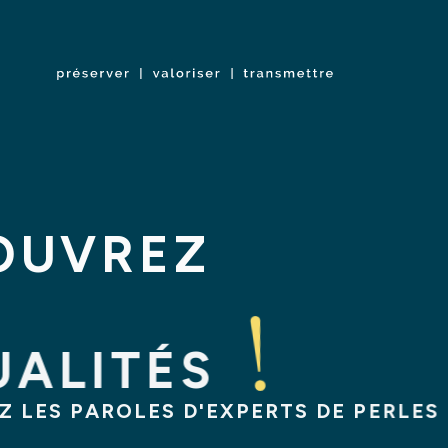
ACCUEIL
QUI
SOMMES-NOUS
NOS
NOS
?
EXPERTISES
RÉFÉR
Préserver,
valoriser,
transmettre
OUVREZ
UALITÉS
 LES PAROLES D'EXPERTS DE PERLES 