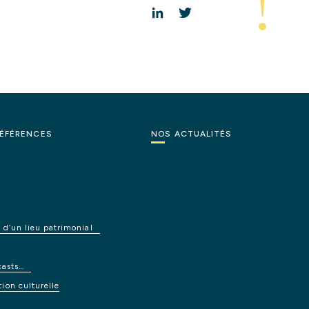
LinkedIn
Twitter
ÉFÉRENCES
NOS
ACTUALITÉS
é
d’un
lieu
patrimonial
casts…
tion
culturelle