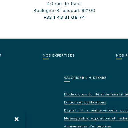
40 rue de Paris
Boulogne-Billancourt
92100
+33 1 43 31 06 74
?
NOS
EXPERTISES
NOS
R
VALORISER L'HISTOIRE
Étude
d’opportunité
et
de
faisabilit
Éditions
et
publications
Digital
:
films,
réalité
virtuelle,
pod
Muséographie,
expositions
et
média
Anniversaires
d’entreprises