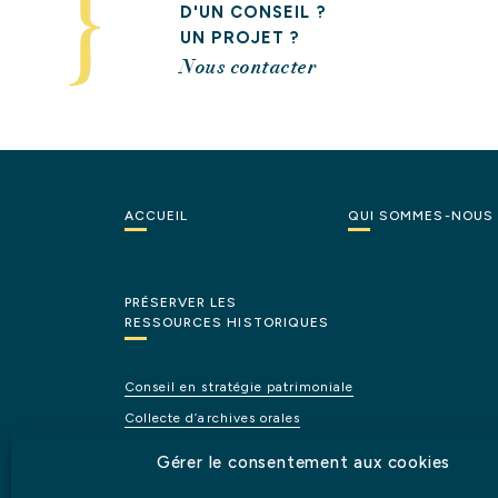
D'UN CONSEIL ?
UN PROJET ?
Nous contacter
ACCUEIL
QUI
SOMMES-NOUS
PRÉSERVER LES
RESSOURCES HISTORIQUES
Conseil
en
stratégie
patrimoniale
Collecte
d’archives
orales
Recherches
historiques
et
iconographiques
Gérer le consentement aux cookies
Gestion
de
collections