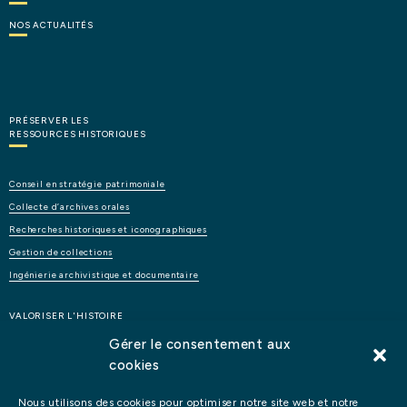
NOS
ACTUALITÉS
PRÉSERVER LES
RESSOURCES HISTORIQUES
Conseil
en
stratégie
patrimoniale
Collecte
d’archives
orales
Recherches
historiques
et
iconographiques
Gestion
de
collections
Ingénierie
archivistique
et
documentaire
VALORISER L'HISTOIRE
Gérer le consentement aux
cookies
Étude
d’opportunité
et
de
faisabilité
d’un
lieu
patrimonial
Éditions
et
publications
Nous utilisons des cookies pour optimiser notre site web et notre