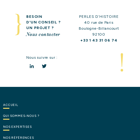
BESOIN
PERLES D’HISTOIRE
D'UN CONSEIL ?
40 rue de Paris
UN PROJET ?
Boulogne-Billancourt
Nous contacter
92100
+33 1 43 31 06 74
Nous suivre sur :
LinkedIn
Twitter
ACCUEIL
QUI
SOMMES-NOUS
?
NOS
EXPERTISES
NOS
RÉFÉRENCES