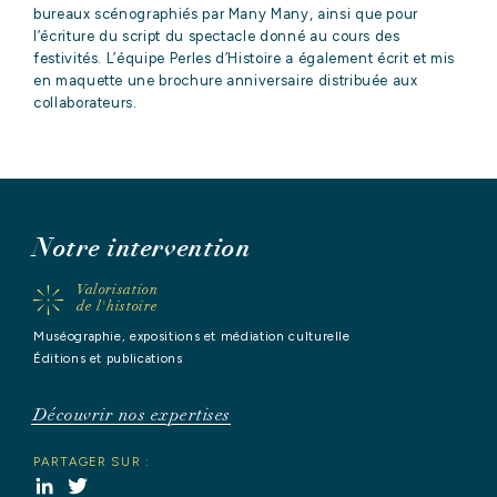
bureaux scénographiés par Many Many, ainsi que pour
l’écriture du script du spectacle donné au cours des
festivités. L’équipe Perles d’Histoire a également écrit et mis
en maquette une brochure anniversaire distribuée aux
collaborateurs.
ACCUEIL
QUI
sommes-nous
?
Notre intervention
Valorisation
NOS
de l'histoire
EXPERTISES
Muséographie, expositions et médiation culturelle
Éditions et publications
NOS
RÉFÉRENCES
Découvrir nos expertises
PARTAGER SUR :
NOS