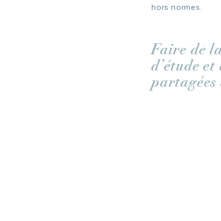
Faire de l
d’étude et
partagées 
ÉTAPE 2 DU VOYA
conservation a f
et d’étude.
Situé à quelques 
parisiennes de l’
sont ainsi consac
faisant de ce cen
Quelques mots, d’