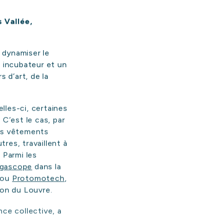
 Vallée,
 dynamiser le
n incubateur et un
s d’art, de la
elles-ci, certaines
. C’est le cas, par
s
es vêtements
?
res, travaillent à
 Parmi les
gascope
dans la
e ou
Protomotech
,
ion du Louvre.
nce collective, a