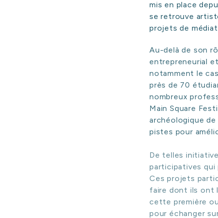
mis en place depui
se retrouve artis
projets de média
Au-delà de son rô
entrepreneurial et
notamment le ca
près de 70 étudia
nombreux professi
Main Square Fest
C
archéologique de 
pistes pour améli
De telles initiat
participatives qu
Ces projets partic
faire dont ils on
cette première ou
pour échanger su
hors normes.