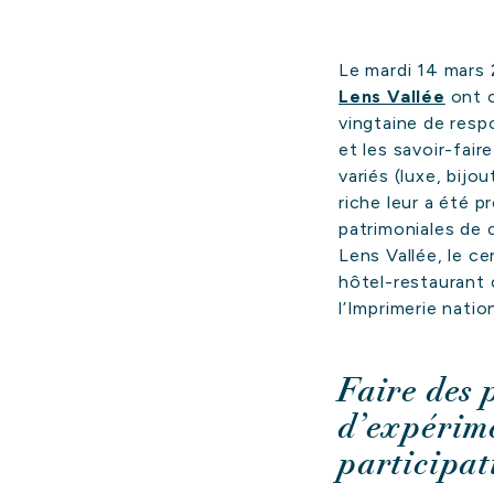
Le mardi 14 mars
Lens Vallée
ont o
vingtaine de respo
et les savoir-fair
variés (luxe, bijo
riche leur a été 
patrimoniales de c
Lens Vallée, le c
hôtel-restaurant c
l’Imprimerie natio
Faire des 
d’expérime
participat