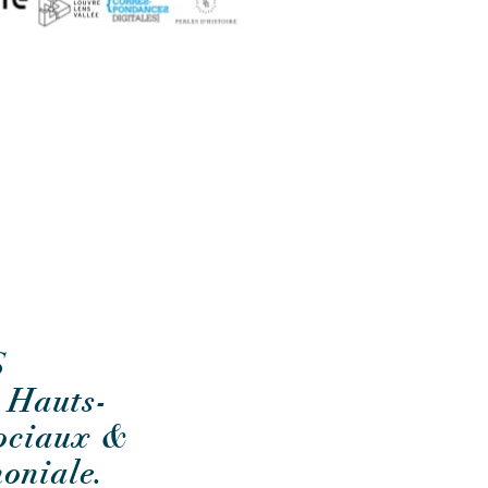
S
 Hauts-
sociaux &
oniale.