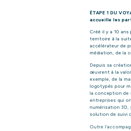
ÉTAPE 1 DU VOYAG
accueille les pa
Créé il y a 10 an
territoire à la s
accélérateur de pr
médiation, de la 
A
Depuis sa création
œuvrent à la valori
exemple, de la m
Q
logotypés pour ma
la conception de s
entreprises qui o
numérisation 3D,
solution de suivi
Outre l’accompagn