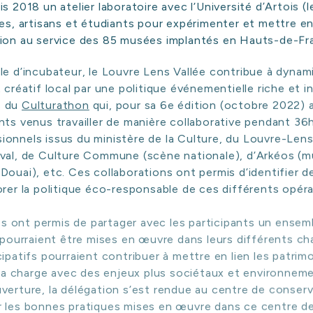
s 2018 un atelier laboratoire avec l’Université d’Artois 
tes, artisans et étudiants pour expérimenter et mettre e
NOS
RÉFÉRENCES
tion au service des 85 musées implantés en Hauts-de-Fr
le d’incubateur, le Louvre Lens Vallée contribue à dynami
 créatif local par une politique événementielle riche et in
NOS
ACTUALITÉS
s du
Culturathon
qui, pour sa 6e édition (octobre 2022) a
nts venus travailler de manière collaborative pendant 36
onnels issus du ministère de la Culture, du Louvre-Lens
ival, de Culture Commune (scène nationale), d’Arkéos (
ONTACT
Douai), etc. Ces collaborations ont permis d’identifier
orer la politique éco-responsable de ces différents opéra
ives ont permis de partager avec les participants un ensem
i pourraient être mises en œuvre dans leurs différents ch
ipatifs pourraient contribuer à mettre en lien les patrim
t la charge avec des enjeux plus sociétaux et environneme
verture, la délégation s’est rendue au centre de conser
r les bonnes pratiques mises en œuvre dans ce centre d