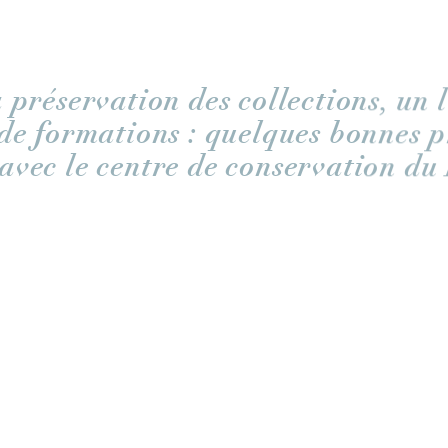
a préservation des collections, un 
 de formations : quelques bonnes 
avec le centre de conservation du
GE – Marie-Lys Margueritte, Directrice déléguée du
ait découvrir à nos participants ce lieu exceptionnel
mètres du Louvre Lens, le
centre de conservation
accueil
établissement délocalisées à 204 kilomètres de Paris. 40
rés à conserver, protéger, restaurer et étudier environ
tre l’un des plus grands d’Europe.
abord, sur la genèse de ce projet. Située en bordure de S