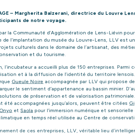
E – Margherita Balzerani, directrice du Louvre Lens
rticipants de notre voyage.
s par la Communauté d’Agglomération de Lens-Liévin pour
uite de l’implantation du musée du Louvre-Lens, LLV est u
ojets culturels dans le domaine de l’artisanat, des métier
conservation et du tourisme.
CCUEIL
, l’incubateur a accueilli plus de 150 entreprises. Parmi c
sation et à la diffusion de l’identité du territoire lensois
sommes-nou
arque
Gueule Noire
accompagnée par LLV qui propose d
UI
rquer le sentiment d’appartenance au bassin minier. D’aut
olutions de préservation et de valorisation patrimoniale.
nt été accompagnées jusqu’alors, peuvent être citées
Gi
Onyo
et
Saola
pour l’immersion numérique et sensoriell
NOS
EXPERTISES
 climatique en temps réel utilisée au Centre de conservat
ement de ces entreprises, LLV, véritable lieu d’intellige