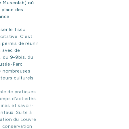
(le Museolab) où
n place des
ance.
ser le tissu
citative. C’est
 permis de réunir
h avec de
, du 9-9bis, du
musée-Parc
 de nombreuses
teurs culturels.
ble de pratiques
amps d’activités.
oines et savoir-
ntaux. Suite à
vation du Louvre
e conservation