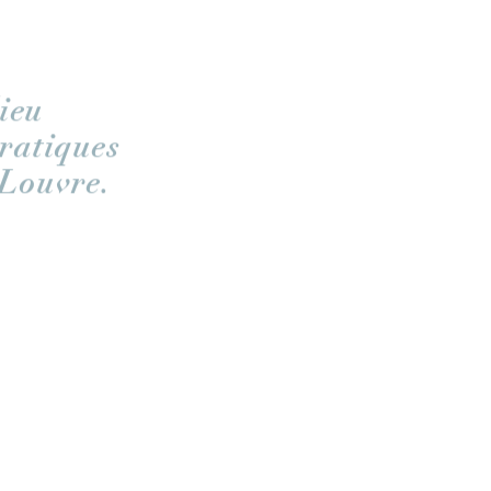
lieu
pratiques
 Louvre.
 Centre de
 de conservation
le les collections
 000 mètres carrés
 270 000 œuvres
eine, la réserve