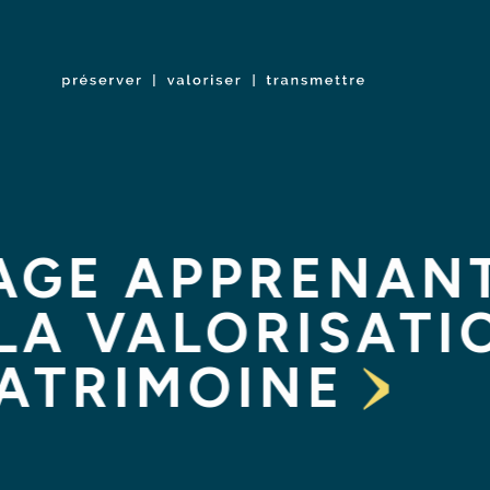
ACCUEIL
QUI
SOMMES-NOUS
NOS
NOS
?
EXPERTISES
RÉFÉR
Préserver,
valoriser,
transmettre
AGE APPRENAN
LA VALORISATI
PATRIMOINE