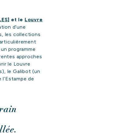
ES]
et le
Louvre
ation d’une
, les collections
particulièrement
.), un programme
férentes approches
rir le Louvre
), le Galibot (un
de l’Estampe de
rrain
llée.