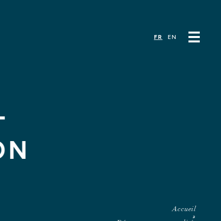
NOS
CONTACT
ENCES
ACTUALITÉS
FR
EN
T
ON
Accueil
»